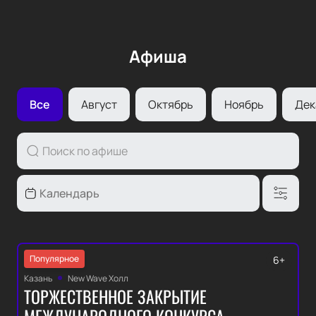
Афиша
Все
Август
Октябрь
Ноябрь
Дек
Популярное
6+
Казань
New Wave Холл
ТОРЖЕСТВЕННОЕ ЗАКРЫТИЕ