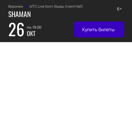
Воронеж
МТС Live Холл (бывш. Event Hall)
6+
SHAMAN
26
пн, 19:00
Купить билеты
ОКТ
Курск
МегаГРИНН
6+
SHAMAN
31
сб, 19:00
Купить билеты
ОКТ
Орел
Орловский государственный академический театр имени
12+
И.С. Тургенева
SHAMAN