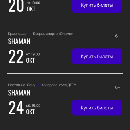
20
вт, 19:00
Купить билеты
ОКТ
Краснодар
Дворец спорта «‎Олимп»
6+
SHAMAN
22
чт, 19:00
Купить билеты
ОКТ
Ростов-на-Дону
Конгресс-холл ДГТУ
6+
SHAMAN
24
сб, 19:00
Купить билеты
ОКТ