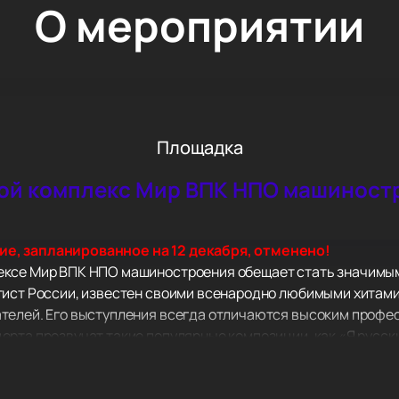
О мероприятии
Площадка
ой комплекс Мир ВПК НПО машиност
е, запланированное на 12 декабря, отменено!
ксе Мир ВПК НПО машиностроения обещает стать значимым
тист России, известен своими всенародно любимыми хитами
телей. Его выступления всегда отличаются высоким проф
рта прозвучат такие популярные композиции, как «Я русски
«Мы», «Мёд» и другие.
й исполнитель, но и автор песен, которые находят отклик в