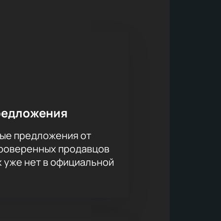
о стало основой для дальнейшего
современную площадку,
сположение и развитая
урных событий. Зрители смогут
иобретения билетов на нашем
 любимого артиста.
Купить билеты
сайте.
редложения
ые предложения от
проверенных продавцов
х уже нет в официальной