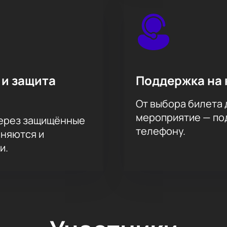
 и защита
Поддержка на 
От выбора билета 
мероприятие — под
через защищённые
телефону.
аняются и
и.