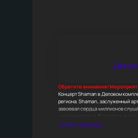
Делов
Обратите внимание! Мероприяти
Концерт Shaman в Деловом компле
региона. Shaman, заслуженный ар
завоевал сердца миллионов слуша
насыщенностью. В программе конце
бой», «Исповедь», «Моя Россия», 
Читать дальше...
Shaman — это не только талантливы