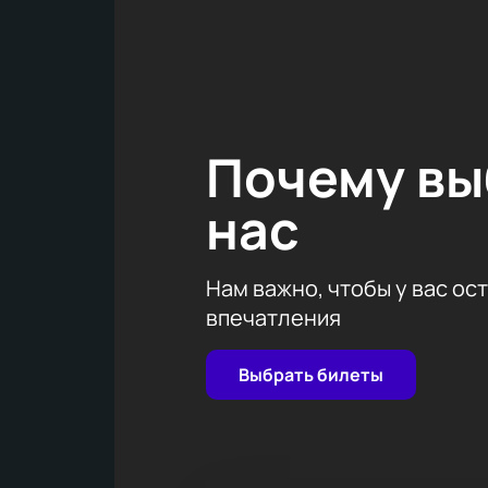
музыкальная карьера началась с о
творческого пути.
Деловой комплекс Мир ВПК НПО ма
оборудованную всем необходимым 
инфраструктура делают это место 
насладиться не только великолеп
Почему в
Для тех, кто хочет стать частью 
сайте. Это удобный способ обеспе
нас
на концерт Shaman в Деловом 
Нам важно, чтобы у вас ос
впечатления
Выбрать билеты