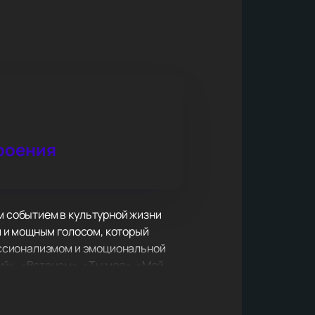
роения
 событием в культурной жизни
 и мощным голосом, который
ессионализмом и эмоциональной
й», «Встанем», «Ты моя», «Мой
 сердцах широкой аудитории. Его