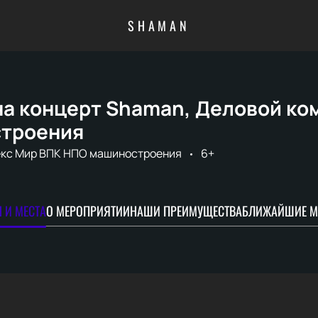
SHAMAN
на концерт Shaman, Деловой ко
троения
кс Мир ВПК НПО машиностроения
6+
 И МЕСТА
О МЕРОПРИЯТИИ
НАШИ ПРЕИМУЩЕСТВА
БЛИЖАЙШИЕ М