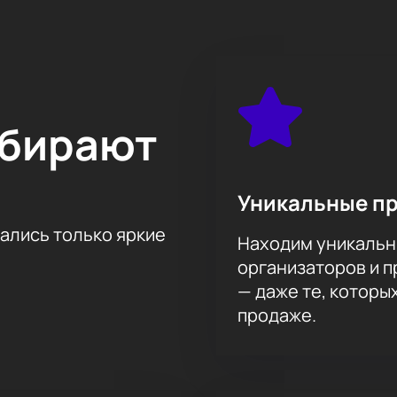
бучения в Российской Академии музыки имени Гнесиных, чт
шиностроения, где пройдет концерт, представляет собой 
для проведения мероприятий высокого уровня. Удобное ра
привлекательным для проведения концертов и других культ
ной музыкой, но и комфортными условиями пребывания.
ыбирают
этого музыкального события, предусмотрена возможность пр
чить себе и своим близким незабываемый вечер в компании
комплексе Мир ВПК НПО машиностроения
можно на нашем 
Уникальные п
тались только яркие
Находим уникальн
организаторов и 
— даже те, которы
продаже.