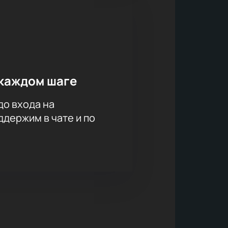
каждом шаге
до входа на
держим в чате и по