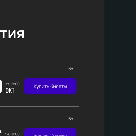
тия
6+
0
вт, 19:00
Купить билеты
ОКТ
6+
6
пн, 19:00