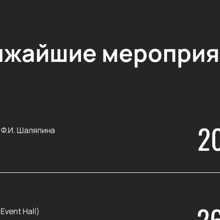
ижайшие мероприя
2
 Ф.И. Шаляпина
2
Event Hall)