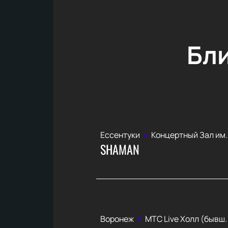
Бл
Ессентуки
Концертный Зал им.
SHAMAN
Воронеж
МТС Live Холл (бывш. 