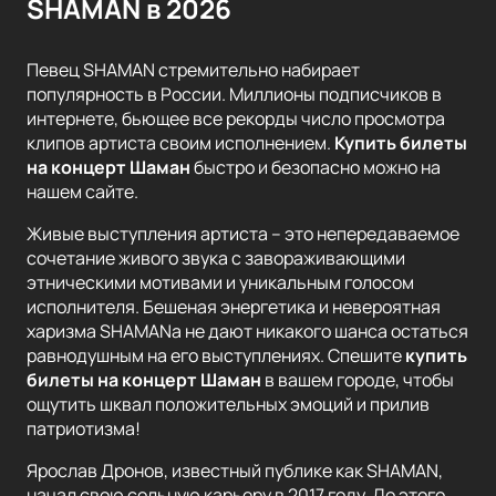
SHAMAN в 2026
Певец SHAMAN стремительно набирает
популярность в России. Миллионы подписчиков в
интернете, бьющее все рекорды число просмотра
клипов артиста своим исполнением.
Купить билеты
на концерт Шаман
быстро и безопасно можно на
нашем сайте.
Живые выступления артиста – это непередаваемое
сочетание живого звука с завораживающими
этническими мотивами и уникальным голосом
исполнителя. Бешеная энергетика и невероятная
харизма SHAMANа не дают никакого шанса остаться
равнодушным на его выступлениях. Спешите
купить
билеты на концерт Шаман
в вашем городе, чтобы
ощутить шквал положительных эмоций и прилив
патриотизма!
Ярослав Дронов, известный публике как SHAMAN,
начал свою сольную карьеру в 2017 году. До этого