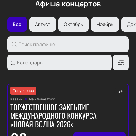
Афиша концертов
Все
Август
Октябрь
Ноябрь
Дек
Популярное
6+
Казань
New Wave Холл
ТОРЖЕСТВЕННОЕ ЗАКРЫТИЕ
МЕЖДУНАРОДНОГО КОНКУРСА
«НОВАЯ ВОЛНА 2026»