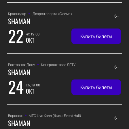
Краснодар
Дворец спорта «‎Олимп»
6+
SHAMAN
22
чт, 19:00
Купить билеты
ОКТ
Ростов-на-Дону
Конгресс-холл ДГТУ
6+
SHAMAN
24
сб, 19:00
Купить билеты
ОКТ
Воронеж
МТС Live Холл (бывш. Event Hall)
6+
SHAMAN