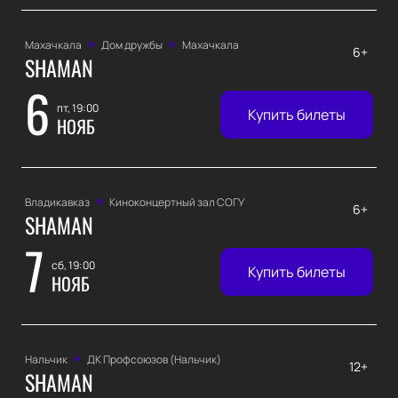
Махачкала
Дом дружбы
Махачкала
6+
SHAMAN
6
пт, 19:00
Купить билеты
НОЯБ
Владикавказ
Киноконцертный зал СОГУ
6+
SHAMAN
7
сб, 19:00
Купить билеты
НОЯБ
Нальчик
ДК Профсоюзов (Нальчик)
12+
SHAMAN