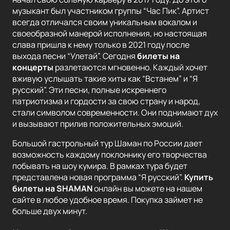
музыкант был участником группы “Час Пик”. Артист
всегда отличался своим уникальным вокалом и
своеобразной манерой исполнения, но настоящая
слава пришла к нему только в 2021 году после
выхода песни “Улетай”. Сегодня
билеты на
концерты
разлетаются мгновенно. Каждый хочет
вживую услышать такие хиты как “Встанем” и “Я
русский”. Эти песни, полные искреннего
патриотизма и гордости за свою страну и народ,
стали символом современности. Они поднимают дух
и вызывают прилив положительных эмоций.
Большой гастрольный тур Шаман по России дает
возможность каждому поклоннику его творчества
побывать на шоу кумира. В рамках тура будет
представлена новая программа “Я русский”.
Купить
билеты на SHAMAN
онлайн вы можете на нашем
сайте в любое удобное время. Покупка займет не
больше двух минут.