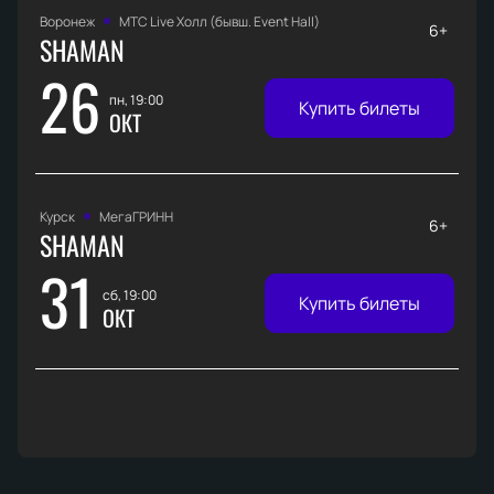
Воронеж
МТС Live Холл (бывш. Event Hall)
6+
SHAMAN
26
пн, 19:00
Купить билеты
ОКТ
Курск
МегаГРИНН
6+
SHAMAN
31
сб, 19:00
Купить билеты
ОКТ