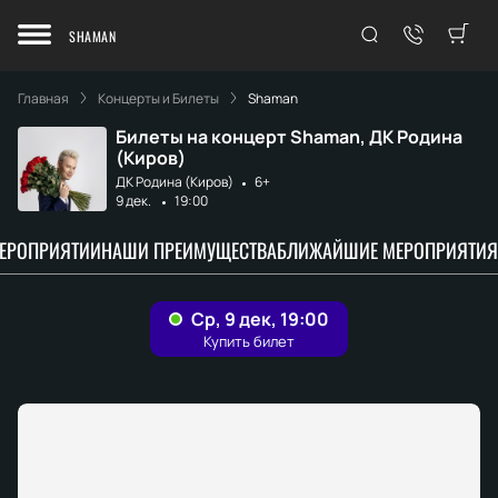
SHAMAN
Главная
Концерты и Билеты
Shaman
Билеты на концерт Shaman, ДК Родина
(Киров)
ДК Родина (Киров)
6+
9 дек.
19:00
МЕРОПРИЯТИИ
НАШИ ПРЕИМУЩЕСТВА
БЛИЖАЙШИЕ МЕРОПРИЯТИЯ