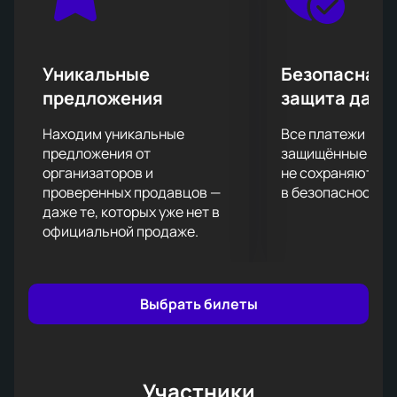
проживает его, экспрессивно донося это
слушателям. На этот раз он собрал все громкие
хиты и проедет более, чем по сотни городов
России, чтобы подарить вам свое творчество
Уникальные
Безопасная 
вживую.
предложения
защита данн
Успейте купить билеты на концерт SHAMAN’a в
Омске уже сейчас на нашем сайте. Менее, чем за
Находим уникальные
Все платежи про
пять минут на указанной вами электронной почте
предложения от
защищённые шлю
возникнут стопроцентно подлинные билеты,
организаторов и
не сохраняются 
проверенных продавцов —
в безопасности.
которые в случае необходимости можно будет
даже те, которых уже нет в
обменять или же совершить их возврат. До
официальной продаже.
встречи!
Выбрать билеты
Участники