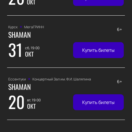
ОКТ
Курск
МегаГРИНН
6+
SHAMAN
31
сб, 19:00
Купить билеты
ОКТ
Ессентуки
Концертный Зал им. Ф.И. Шаляпина
6+
SHAMAN
20
вт, 19:00
Купить билеты
ОКТ