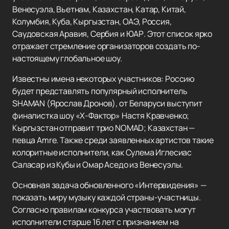
Венесуэла, Вьетнам, Казахстан, Катар, Китай,
Колумбия, Куба, Кыргызстан, ОАЭ, Россия,
Саудовская Аравия, Сербия и ЮАР. Этот список ярко
отражает стремление организаторов создать по-
настоящему глобальное шоу.
Известны имена некоторых участников: Россию
будет представлять популярный исполнитель
SHAMAN (Ярослав Дронов), от Беларуси выступит
финалистка шоу «X-Фактор» Настя Кравченко;
Кыргызстан отправит трио NOMAD; Казахстан —
певца Amre. Также среди заявленных артистов такие
колоритные исполнители, как Сулема Иглесиас
Саласар из Кубы и Омар Аседо из Венесуэлы.
Основная задача обновленного «Интервидения» —
показать миру музыку каждой страны-участницы.
Согласно правилам конкурса участвовать могут
исполнители старше 16 лет с признанием на