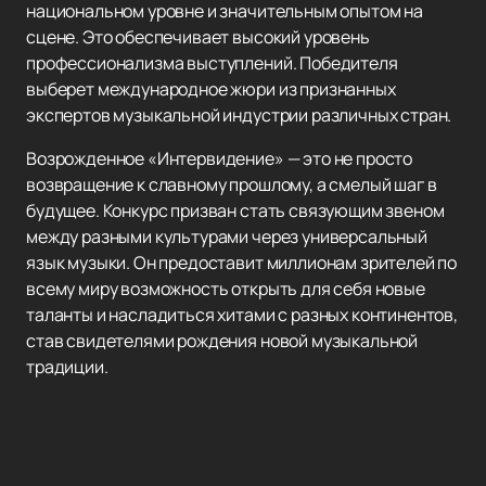
национальном уровне и значительным опытом на
сцене. Это обеспечивает высокий уровень
профессионализма выступлений. Победителя
выберет международное жюри из признанных
экспертов музыкальной индустрии различных стран.
Возрожденное «Интервидение» — это не просто
возвращение к славному прошлому, а смелый шаг в
будущее. Конкурс призван стать связующим звеном
между разными культурами через универсальный
язык музыки. Он предоставит миллионам зрителей по
всему миру возможность открыть для себя новые
таланты и насладиться хитами с разных континентов,
став свидетелями рождения новой музыкальной
традиции.