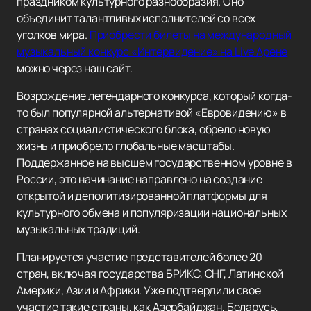
праздником культурного разнообразия. Оно
объединит талантливых исполнителей со всех
уголков мира.
Приобрести билеты на международный
музыкальный конкурс «Интервидение» на Live Арене
можно через наш сайт.
Возрождение легендарного конкурса, который когда-
то был популярной альтернативой «Евровидению» в
странах социалистического блока, обрело новую
жизнь и приобрело глобальные масштабы.
Поддержанное на высшем государственном уровне в
России, это начинание направлено на создание
открытой и деполитизированной платформы для
культурного обмена и популяризации национальных
музыкальных традиций.
Планируется участие представителей более 20
стран, включая государства БРИКС, СНГ, Латинской
Америки, Азии и Африки. Уже подтвердили свое
участие такие страны, как Азербайджан, Беларусь,