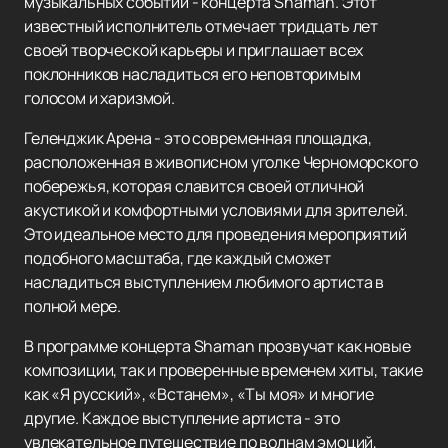
музыкальных событий - концерта Shaman. Этот
известный исполнитель отмечает тридцать лет
своей творческой карьеры и приглашает всех
поклонников насладиться его неповторимым
голосом и харизмой.
Геленджик Арена - это современная площадка,
расположенная в живописном уголке Черноморского
побережья, которая славится своей отличной
акустикой и комфортными условиями для зрителей.
Это идеальное место для проведения мероприятий
подобного масштаба, где каждый сможет
насладиться выступлением любимого артиста в
полной мере.
В программе концерта Shaman прозвучат как новые
композиции, так и проверенные временем хиты, такие
как «Я русский», «Встанем», «Ты моя» и многие
другие. Каждое выступление артиста - это
увлекательное путешествие по волнам эмоций,