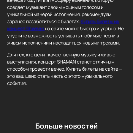
вечера и ощутить атмосферу единения, которую
создает музыкант своим мощным голосом и
уникальной манерой исполнения, рекомендуем
заранее позаботиться о билетах.
Купить билеты на
концерт Shaman
на сайте можно быстро и удобно. Не
упустите возможность услышать любимые песни в
живом исполнении и насладиться новыми треками.
Для тех, кто ценит качественную музыку и живые
выступления, концерт SHAMAN станет отличным
способом провести вечер. Купить билеты на сайте —
это ваш шанс стать частью этого музыкального
события.
Больше новостей