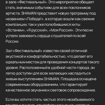
в зале «Фестивальный». Это мероприятие обещает
стать значимым событием для всех поклонников
артиста. SHAMAN представит новую программу под
названием «Победа!», в которую вошли как свежие
композиции, так и уже полюбившиеся хиты:
«Встанем», «Я русский», «Моя Россия». Эти песни
успели завоевать сердца слушателей по всей
России.
Зал «Фестивальный» известен своей отличной
акустикой и комфортабельностью, что делает его
идеальным местом для проведения концертов такого
уровня. Расположенный в удобной части города, он
легко доступен для всех желающих насладиться
живым выступлением SHAMAN. Площадка оснащена
современным оборудованием, что гарантирует
качественное звучание и световое сопровождение.
Если вы хотите стать частью этого незабываемого