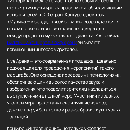
«Интервидение». Это масштабное событие обещает
стать ярким культурным праздником, объединяющим
исполнителей из 20 стран. Конкурс с девизом
«Музыка — в сердце твоей страны» возрождается в
новом формате и вновь открывает двери для
международного музыкального диалога. Уже сейчас
билеты на концерт в Лайф Арену
вызывают
повышенный интерес у зрителей.
Live Арена — это современная площадка, идеально
подходящая для проведения мероприятий такого
масштаба. Она оснащена передовыми технологиями,
обеспечивающими высокое качество звука и
изображения, что позволит зрителям насладиться
выступлениями в полной мере. Участники из разных
уголков мира представят свои лучшие номера,
демонстрируя богатство и разнообразие культурных
традиций.
Конкурс «Интервидение» не только укрепляет