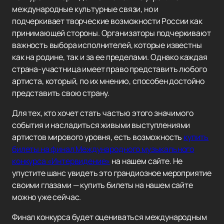
международные культурные связи, но и
подчеркивает творческие возможности России как
принимающей стороны. Организаторы подчеркивают
важность выбора исполнителей, которые известны
как на родине, так и за ее пределами. Однако каждая
страна-участница имеет право представить любого
артиста, который, по их мнению, способен достойно
представить свою страну.
Для тех, кто хочет стать частью этого значимого
события и насладиться живыми выступлениями
артистов мирового уровня, есть возможность
купить
билеты на финал Международного музыкального
конкурса «Интервидение»
на нашем сайте. Не
упустите шанс увидеть это грандиозное мероприятие
своими глазами — купить билеты на нашем сайте
можно уже сейчас.
Финал конкурса будет оцениваться международным