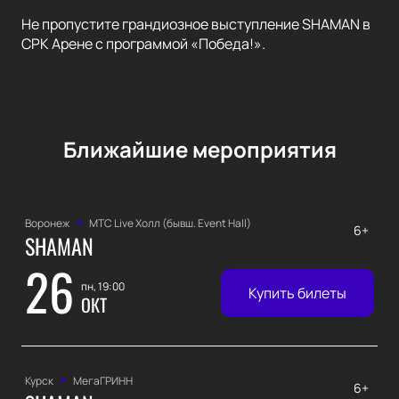
Не пропустите грандиозное выступление SHAMAN в
СРК Арене с программой «Победа!».
Ближайшие мероприятия
Воронеж
МТС Live Холл (бывш. Event Hall)
6+
SHAMAN
26
пн, 19:00
Купить билеты
ОКТ
Курск
МегаГРИНН
6+