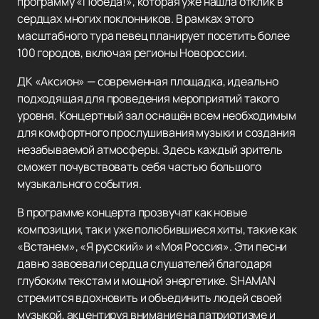
программу «Победа!», которая уже нашла отклик в
сердцах многих поклонников. В рамках этого
масштабного тура певец планирует посетить более
100 городов, включая регионы Новороссии.
ДК «Аксион» — современная площадка, идеально
подходящая для проведения мероприятий такого
уровня. Концертный зал оснащён всем необходимым
для комфортного прослушивания музыки и создания
незабываемой атмосферы. Здесь каждый зритель
сможет почувствовать себя частью большого
музыкального события.
В программе концерта прозвучат как новые
композиции, так и уже полюбившиеся хиты, такие как
«Встанем», «Я русский» и «Моя Россия». Эти песни
давно завоевали сердца слушателей благодаря
глубоким текстам и мощной энергетике. SHAMAN
стремится вдохновить и объединить людей своей
музыкой, акцентируя внимание на патриотизме и