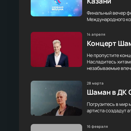
Казани
Финальный вечер фе
Международного кон
14 апреля
Концерт Шам
Не пропустите конц
Насладитесь хитами
незабываемые впеч
28 марта
Шаман в ДК 
Погрузитесь в мир 
артиста создадут а
16 февраля