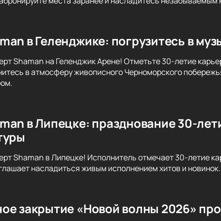
Забронируйте места заранее и насладитесь незабываемым
man в Геленджике: погрузитесь в му
ерт Shaman на Геленджик Арене! Отметьте 30-летие карьер
нитесь в атмосферу живописного Черноморского побережь
ом.
man в Липецке: празднование 30-лет
туры
ерт Shaman в Липецке! Исполнитель отмечает 30-летие ка
глашает насладиться живым исполнением хитов и новинок.
ое закрытие «Новой волны 2026» прой