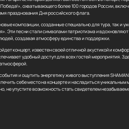
«Победа!», охватывающего более 100 городов России, включ
емя празднования Дня российского флага.
новые композиции, созданные специально для тура, так и у
ия». Эти песни стали символами патриотизма и вдохновляют
людей, создавая атмосферу единства и поддержки.
ройдет концерт, известен своей отличной акустикой и комфо
спечивает удобный доступ для всех гостей мероприятия. Зд
 атмосферой.
 события и ощутить энергетику живого выступления SHAMAN
еспечить себе место на концерте и насладиться уникальны
бно, не упустите возможность стать свидетелем незабываемо