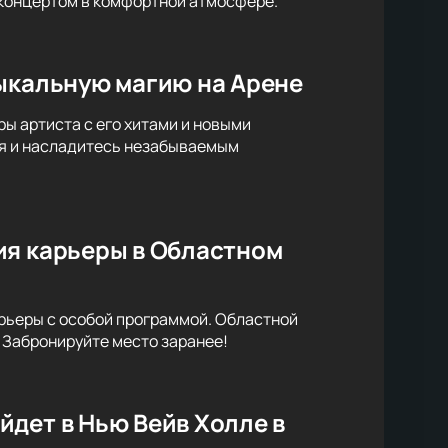
 концертом в комфортной атмосфере.
зыкальную магию на Арене
ы артиста с его хитами и новыми
я и насладитесь незабываемым
ия карьеры в Областном
рьеры с особой программой. Областной
 Забронируйте место заранее!
дет в Нью Вейв Холле в