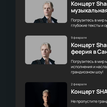
Концерт Sha
музыкальна
Погрузитесь в мир 
глубокие тексты и 
9 февраля
Концерт Sha
феерия в Са
Погрузитесь в мир 
исполнения и насла
грандиозном шоу!
2 февраля
Концерт SHA
Не пропустите гран