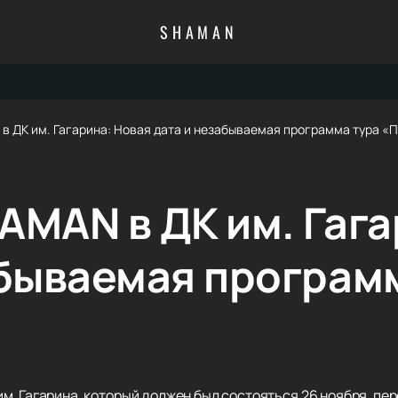
SHAMAN
в ДК им. Гагарина: Новая дата и незабываемая программа тура «
AMAN в ДК им. Гага
абываемая програм
. Гагарина, который должен был состояться 26 ноября, пер