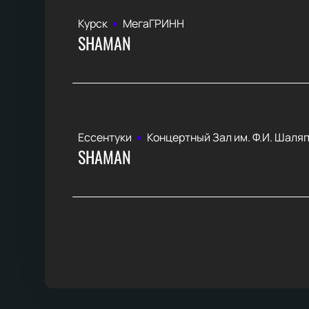
Курск
МегаГРИНН
SHAMAN
Ессентуки
Концертный Зал им. Ф.И. Шаля
SHAMAN