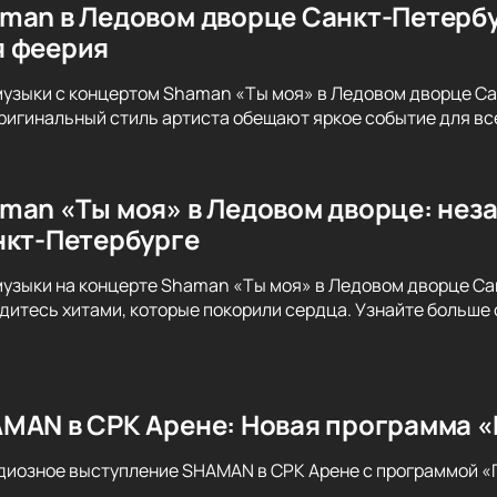
man в Ледовом дворце Санкт-Петерб
я феерия
музыки с концертом Shaman «Ты моя» в Ледовом дворце С
оригинальный стиль артиста обещают яркое событие для вс
man «Ты моя» в Ледовом дворце: нез
нкт-Петербурге
музыки на концерте Shaman «Ты моя» в Ледовом дворце Са
дитесь хитами, которые покорили сердца. Узнайте больше 
MAN в СРК Арене: Новая программа «
диозное выступление SHAMAN в СРК Арене с программой «