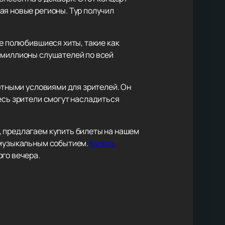
ая новые регионы. Тур получил
же полюбившиеся хиты, такие как
 миллионы слушателей по всей
ртными условиями для зрителей. Он
есь зрители смогут насладиться
, предлагаем купить билеты на нашем
м музыкальным событием.
Купить
го вечера.