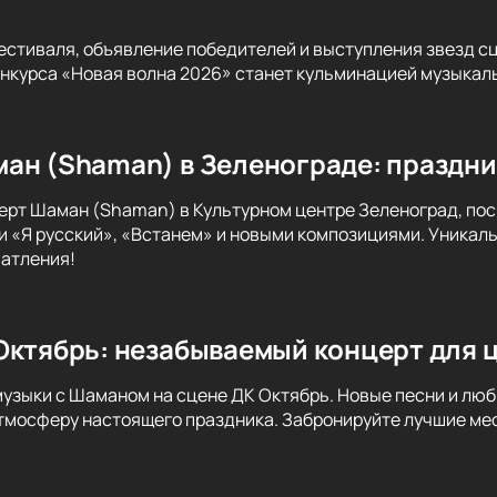
стиваля, объявление победителей и выступления звезд с
курса «Новая волна 2026» станет кульминацией музыкаль
ан (Shaman) в Зеленограде: праздни
ерт Шаман (Shaman) в Культурном центре Зеленоград, по
 «Я русский», «Встанем» и новыми композициями. Уникал
атления!
Октябрь: незабываемый концерт для 
музыки с Шаманом на сцене ДК Октябрь. Новые песни и люб
тмосферу настоящего праздника. Забронируйте лучшие мес