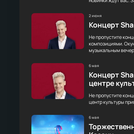
новинки ждут вас. 
2 июня
Концерт Sha
Не пропустите конц
композициями. Оку
музыкальным вечер
6 мая
Концерт Sha
центре куль
Не пропустите конц
центр культуры при
6 мая
Торжественн