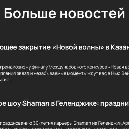
Больше новостей
щее закрытие «Новой волны» в Каза
6
 грандиозному финалу Международного конкурса «Новая в
пления звезд и незабываемые моменты ждут вас в Нью Вейв
ытие!
е шоу Shaman в Геленджике: праздни
празднованию 30-летия карьеры Shaman на Геленджик Аре