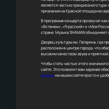
является частью грандиозного тура 
признание на Красной площади во вр
В программе концерта прозвучат как 
«Встанем», «Я русский» и «Моя Росс
стране. Музыка SHAMAN объединяет 
Дворец культуры им. Гагарина, где п
расположен в центре города, что обе
высоким качеством звука и приятной
Чтобы стать частью этого значимого
сайте. Это позволит вам заранее об
билеты
на нашем сайте просто и удо