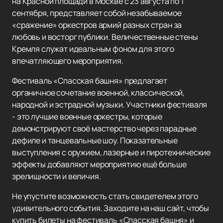
на Красной площади в Москве с 23 августа по 1
сентября, представляет собой незабываемое
«сражение» оркестров армий разных стран за
любовь и восторг публики. Величественные стены
Кремля служат идеальным фоном для этого
впечатляющего мероприятия.
Фестиваль «Спасская башня» предлагает
органичное сочетание военной, классической,
народной и эстрадной музыки. Участники фестиваля
- это лучшие военные оркестры, которые
демонстрируют своё мастерство через парадные
дефиле и танцевальные шоу. Показательные
выступления с оружием, лазерные и пиротехнические
эффекты добавляют мероприятию ещё больше
зрелищности и величия.
Не упустите возможность стать свидетелем этого
удивительного события. Заходите на наш сайт, чтобы
купить билеты на фестиваль «Спасская башня» и