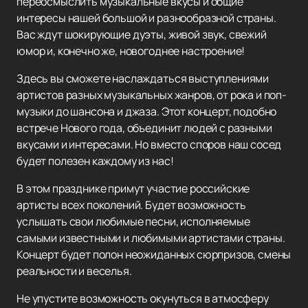
переосмыслить музыкальные вкусы и общие
интересы нашей большой и разнообразной страны.
Вас ждут шокирующие дуэты, живой звук, свежий
юмор и, конечно же, новогоднее настроение!
Здесь вы сможете наслаждаться выступлениями
артистов разных музыкальных жанров, от рока и поп-
музыки до шансона и джаза. Этот концерт, подобно
встрече Нового года, объединит людей с разными
вкусами и интересами. Но вместо споров наш сосед
будет полезен каждому из нас!
В этом празднике примут участие российские
артисты всех поколений. Будет возможность
услышать свои любимые песни, исполняемые
самыми известными и любимыми артистами страны.
Концерт будет полон неожиданных сюрпризов, смены
реальности и веселья.
Не упустите возможность окунуться в атмосферу