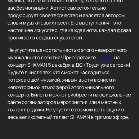
музыка, но и захватывающее шоу, которое оставит
вас безмолвными. Артист самостоятельно
продюсирует свое творчество и является автором
слов и музыки своих песен. Его выступления - это
настоящее искусство, где каждая нота, каждая фраза
проникает в сердца слушателей.
Не упустите шанс стать частью этого невероятного
музыкального события! Приобретайте
билеты
на
концерт SHAMAN 5 декабря в ДС «Труд» уже сегодня!
Будьте в числе тех, кто сможет насладиться
потрясающей музыкой, живым выступлением и
неповторимой атмосферой этого уникального
концерта. Билеты можно приобрести на официальном
сайте организаторов мероприятия или в местных
точках продажи. Не упустите возможность ощутить
весь великолепный талант SHAMAN в прямом эфире.