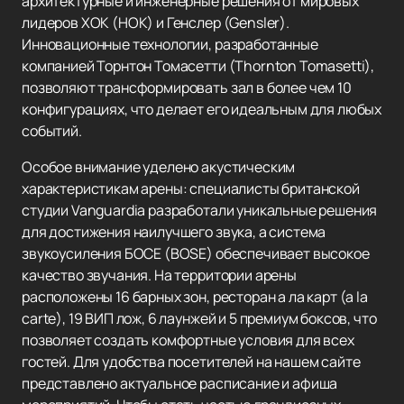
архитектурные и инженерные решения от мировых
лидеров ХОК (HOK) и Генслер (Gensler).
Инновационные технологии, разработанные
компанией Торнтон Томасетти (Thornton Tomasetti),
позволяют трансформировать зал в более чем 10
конфигурациях, что делает его идеальным для любых
событий.
Особое внимание уделено акустическим
характеристикам арены: специалисты британской
студии Vanguardia разработали уникальные решения
для достижения наилучшего звука, а система
звукоусиления БОСЕ (BOSE) обеспечивает высокое
качество звучания. На территории арены
расположены 16 барных зон, ресторан а ла карт (a la
carte), 19 ВИП лож, 6 лаунжей и 5 премиум боксов, что
позволяет создать комфортные условия для всех
гостей. Для удобства посетителей на нашем сайте
представлено актуальное расписание и афиша