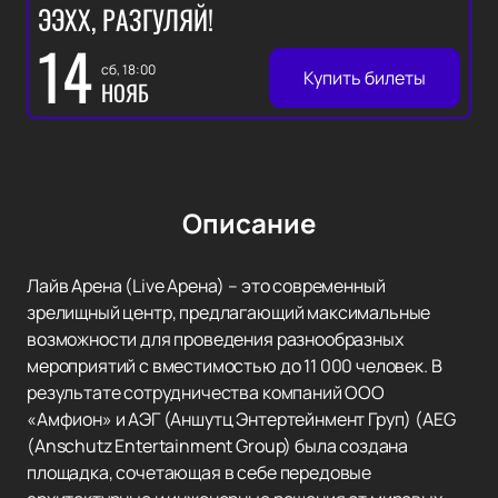
ЭЭХХ, РАЗГУЛЯЙ!
14
сб, 18:00
Купить билеты
НОЯБ
Описание
Лайв Арена (Live Арена) – это современный
зрелищный центр, предлагающий максимальные
возможности для проведения разнообразных
мероприятий с вместимостью до 11 000 человек. В
результате сотрудничества компаний ООО
«Амфион» и АЭГ (Аншутц Энтертейнмент Груп) (AEG
(Anschutz Entertainment Group) была создана
площадка, сочетающая в себе передовые