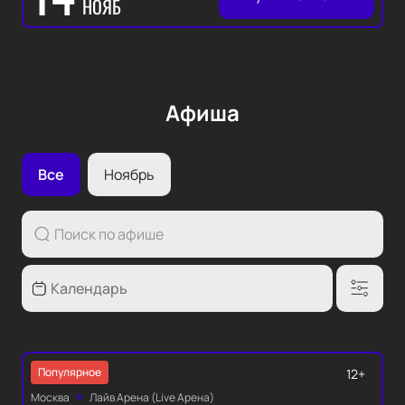
НОЯБ
Афиша
Все
Ноябрь
Популярное
12+
Москва
Лайв Арена (Live Арена)