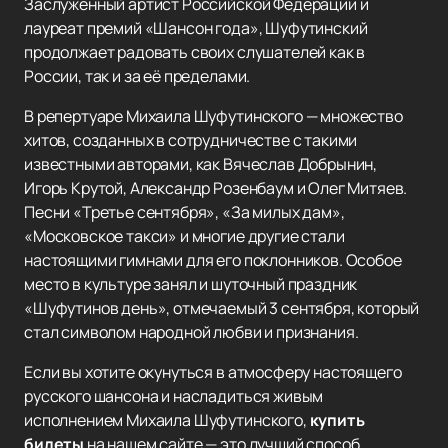
Заслуженный артист Российской Федерации и
лауреат премий «Шансон года», Шуфутинский
продолжает радовать своих слушателей как в
России, так и за её пределами.
В репертуаре Михаила Шуфутинского — множество
хитов, созданных в сотрудничестве с такими
известными авторами, как Вячеслав Добрынин,
Игорь Крутой, Александр Розенбаум и Олег Митяев.
Песни «Третье сентября», «За милых дам»,
«Московское такси» и многие другие стали
настоящими гимнами для его поклонников. Особое
место в культуре занял и шуточный праздник
«Шуфутинов день», отмечаемый 3 сентября, который
стал символом народной любви и признания.
Если вы хотите окунуться в атмосферу настоящего
русского шансона и насладиться живым
исполнением Михаила Шуфутинского,
купить
билеты
на нашем сайте — это лучший способ