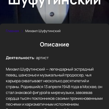
Главная
Михаил Шуфутинский
Описание
Деятельность
:
артист
Михаил Шуфутинский — легендарный эстрадный
певец, шансонье и музыкальный продюсер, чья
карьера охватывает несколько десятилетий и
страны. Родившийся 13 апреля 1948 года в Москве, он
стал знаковой фигурой в мире музыки, завоевав
сердца тысяч поклонников своими проникновенными
песнями и харизматичным исполнением.