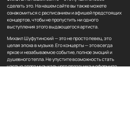
сделать это. На нашем сайте вы также можете
ознакомиться с расписанием и афишей предстоящих
концертов, чтобы не пропустить ни одного
выступления этого выдающегося артиста.
Михаил Шуфутинский — это не просто певец, это
целая эпоха в музыке. Его концерты — это всегда
яркое и незабываемое событие, полное эмоций и
душевного тепла. Не упустите возможность стать
частью этого музыкального праздника и оформите
заказ на нашем сайте. Погрузитесь в мир
качественной музыки и настоящих эмоций вместе с
Михаилом Шуфутинским!