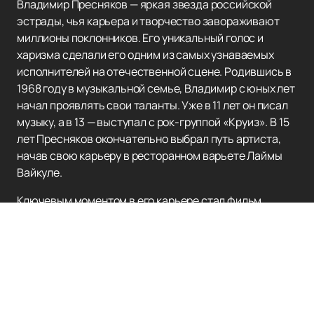
Владимир Пресняков — яркая звезда российской
эстрады, чья карьера и творчество завораживают
миллионы поклонников. Его уникальный голос и
харизма сделали его одним из самых узнаваемых
исполнителей на отечественной сцене. Родившись в
1968 году в музыкальной семье, Владимир с юных лет
начал проявлять свои таланты. Уже в 11 лет он писал
музыку, а в 13 — выступал с рок-группой «Круиз». В 15
лет Пресняков окончательно выбрал путь артиста,
начав свою карьеру в ресторанном варьете Лаймы
Вайкуле.
Ключевым моментом в его карьере стал фильм
«Выше радуги» (1986), где прозвучали его первые
хиты «Зурбаган» и «Спит придорожная трава». Эти
песни мгновенно стали популярными и открыли
Владимиру дорогу к широкой аудитории. В
дальнейшем Пресняков увлёкся брейк-дансом,
начал сниматься в кино и выступать в Театре песни