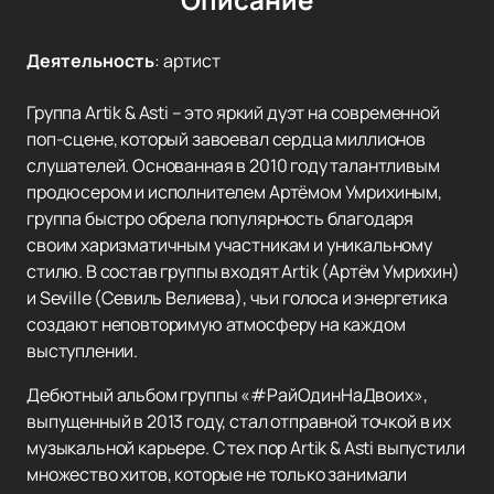
Деятельность
:
артист
Группа Artik & Asti – это яркий дуэт на современной
поп-сцене, который завоевал сердца миллионов
слушателей. Основанная в 2010 году талантливым
продюсером и исполнителем Артёмом Умрихиным,
группа быстро обрела популярность благодаря
своим харизматичным участникам и уникальному
стилю. В состав группы входят Artik (Артём Умрихин)
и Seville (Севиль Велиева), чьи голоса и энергетика
создают неповторимую атмосферу на каждом
выступлении.
Дебютный альбом группы «#РайОдинНаДвоих»,
выпущенный в 2013 году, стал отправной точкой в их
музыкальной карьере. С тех пор Artik & Asti выпустили
множество хитов, которые не только занимали