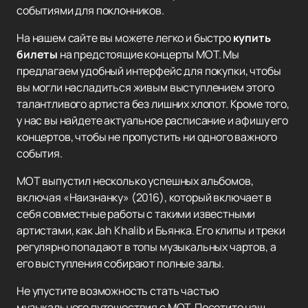
событиями для поклонников.
На нашем сайте вы можете легко и быстро
купить
билеты
на предстоящие концерты МОТ. Мы
предлагаем удобный интерфейс для покупки, чтобы
вы могли насладиться живым выступлением этого
талантливого артиста без лишних хлопот. Кроме того,
у нас вы найдете актуальное расписание и афишу его
концертов, чтобы не пропустить ни одного важного
события.
МОТ выпустил несколько успешных альбомов,
включая «Наизнанку» (2016), который включает в
себя совместные работы с такими известными
артистами, как Jah Khalib и Бьянка. Его клипы и треки
регулярно попадают в топы музыкальных чартов, а
его выступления собирают полные залы.
Не упустите возможность стать частью
музыкального путешествия с МОТ. Посетите наш