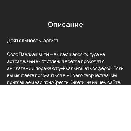
Описание
Деятельность
:
артист
Сосо Павлиашвили — выдающаяся фигура на
эстраде, чьи выступления всегда проходят с
аншлагами и поражают уникальной атмосферой. Если
вы мечтаете погрузиться в мир его творчества, мы
приглашаем вас приобрести билеты на нашем сайте.
Приобретение билетов
на концерты с участием
Сосо Павлиашвили через сайт — это просто и удобно.
На нашем портале вы найдете обширный выбор
музыкальных мероприятий, где выступает этот
талантливый артист.