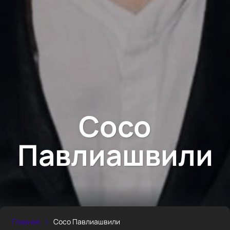
Сосо
Павлиашвили
Главная
Сосо Павлиашвили