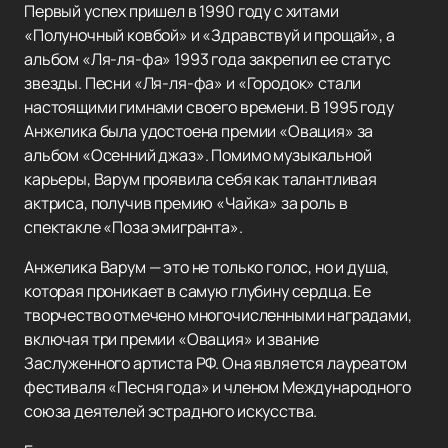
Первый успех пришел в 1990 году с хитами
«Полуночный ковбой» и «Здравствуй и прощай», а
альбом «Ля-ля-фа» 1993 года закрепил ее статус
звезды. Песни «Ля-ля-фа» и «Городок» стали
настоящими гимнами своего времени. В 1995 году
Анжелика была удостоена премии «Овация» за
альбом «Осенний джаз». Помимо музыкальной
карьеры, Варум проявила себя как талантливая
актриса, получив премию «Чайка» за роль в
спектакле «Поза эмигранта».
Анжелика Варум — это не только голос, но и душа,
которая проникает в самую глубину сердца. Ее
творчество отмечено многочисленными наградами,
включая три премии «Овация» и звание
Заслуженного артиста РФ. Она является лауреатом
фестиваля «Песня года» и членом Международного
союза деятелей эстрадного искусства.