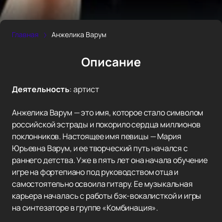
Главная
Анжелика Варум
Описание
Деятельность
:
артист
Анжелика Варум — это имя, которое стало символом
российской эстрады и покорило сердца миллионов
поклонников. Настоящее имя певицы — Мария
Юрьевна Варум, и ее творческий путь начался с
раннего детства. Уже в пять лет она начала обучение
игре на фортепиано под руководством отца и
самостоятельно освоила гитару. Ее музыкальная
карьера началась с работы бэк-вокалисткой и игры
на синтезаторе в группе «Комбинация».