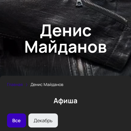
Денис
Майданов
Главная
Денис Майданов
Афиша
Все
Декабрь