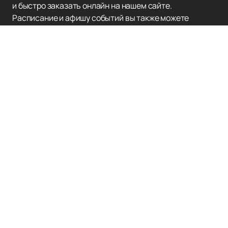
и быстро заказать онлайн на нашем сайте.
Расписание и афишу событий вы также можете
просмотреть на нашем сайте, чтобы быть в курсе
всех концертов и выступлений Дениса Майданова.
Для всех поклонников и ценителей настоящей
музыки,
заказать билеты
на концерты Дениса
Майданова – это возможность ощутить настоящий
энергетический заряд и погрузиться в мир его
искренних и глубоких песен.
Не упустите возможность испытать волнение от
живого выступления этого талантливого певца.