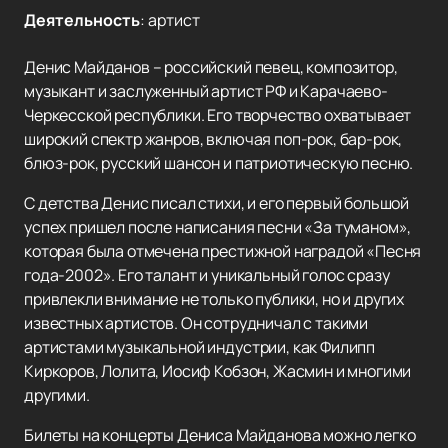
Деятельность
:
артист
Денис Майданов – российский певец, композитор,
музыкант и заслуженный артист РФ и Карачаево-
Черкесской республики. Его творчество охватывает
широкий спектр жанров, включая поп-рок, бар-рок,
блюз-рок, русский шансон и патриотическую песню.
С детства Денис писал стихи, и его первый большой
успех пришел после написания песни «За туманом»,
которая была отмечена престижной наградой «Песня
года-2002». Его талант и уникальный голос сразу
привлекли внимание не только публики, но и других
известных артистов. Он сотрудничал с такими
артистами музыкальной индустрии, как Филипп
Киркоров, Лолита, Иосиф Кобзон, Жасмин и многими
другими.
Билеты на концерты Дениса Майданова можно легко