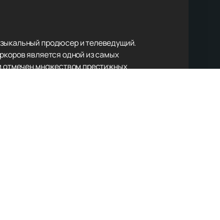
узыкальный продюсер и телеведущий.
иркоров является одной из самых
ки отмечен множеством престижных
етства он был окружён музыкой, что
е», где занял 17 место, оставив
тов «Призрак оперы»,
т в себе элементы
бирая тысячи поклонников по всему
ы
на нашем сайте легко и быстро. На
 позволит вам быть в курсе всех