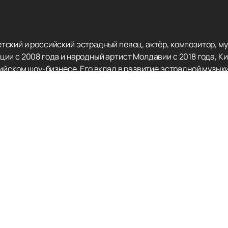
ский и российский эстрадный певец, актёр, композитор, м
ии с 2008 года и народный артист Молдавии с 2018 года, К
сийском шоу-бизнесе. Его вклад в развитие эстрадной музы
 многочисленные награды фестиваля «Песня года».
967 года в Варне, Болгария, в семье музыкантов. С самого д
В 1995 году он представлял Россию на конкурсе «Евровидени
а. В 2011 году Киркоров одержал победу в конкурсе вокалис
овторимым стилем и сценическим образом, который сочетае
выступления. Его концерты всегда проходят с аншлагом, со
о хитов, ставших классикой российской эстрады.
ыступление Филиппа Киркорова, мы предлагаем
купить билет
альное расписание концертов и афиша его выступлений. Это
го важного события.