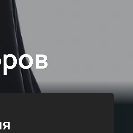
оров
ия