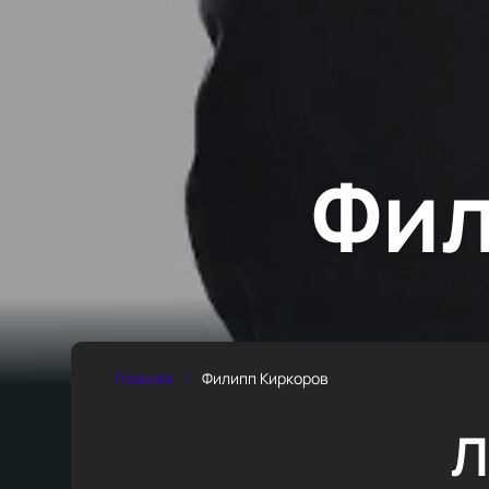
Фил
Главная
Филипп Киркоров
Л