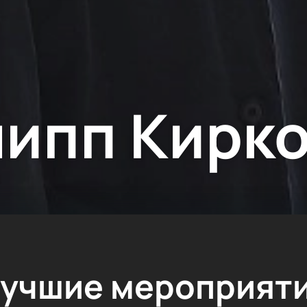
ипп Кирк
учшие мероприят