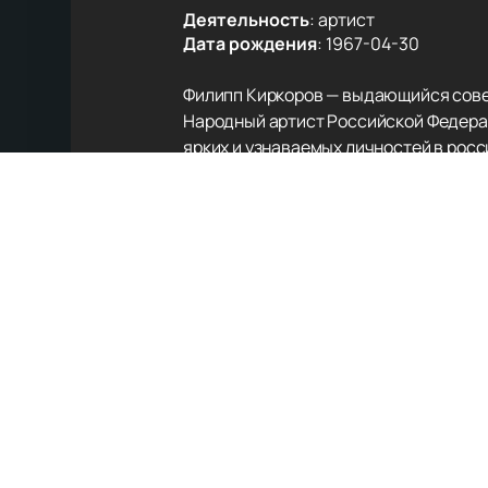
Деятельность
:
артист
Дата рождения
:
1967-04-30
Филипп Киркоров — выдающийся совет
Народный артист Российской Федерац
ярких и узнаваемых личностей в рос
наград, включая премию «Овация» и
Филипп Киркоров родился 30 апреля 1
предопределило его карьерный путь. 
неизгладимый след в истории конкурс
организованном «Первым каналом».
Филипп Киркоров известен своим неп
театрализованного шоу и эстрадного 
миру. В репертуаре артиста множеств
Для тех, кто хочет лично увидеть в
нашем сайте также представлено акту
мероприятий и не пропустить ни одно