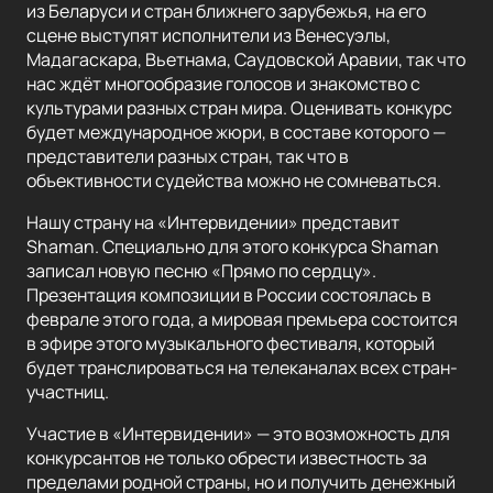
из Беларуси и стран ближнего зарубежья, на его
сцене выступят исполнители из Венесуэлы,
Мадагаскара, Вьетнама, Саудовской Аравии, так что
нас ждёт многообразие голосов и знакомство с
культурами разных стран мира. Оценивать конкурс
будет международное жюри, в составе которого —
представители разных стран, так что в
объективности судейства можно не сомневаться.
Нашу страну на «Интервидении» представит
Shaman. Специально для этого конкурса Shaman
записал новую песню «Прямо по сердцу».
Презентация композиции в России состоялась в
феврале этого года, а мировая премьера состоится
в эфире этого музыкального фестиваля, который
будет транслироваться на телеканалах всех стран-
участниц.
Участие в «Интервидении» — это возможность для
конкурсантов не только обрести известность за
пределами родной страны, но и получить денежный