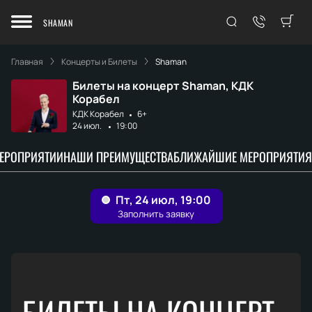
SHAMAN
Главная
Концерты и Билеты
Shaman
Билеты на концерт Shaman, КДК
Корабел
КДК Корабел
6+
24 июл.
19:00
МЕРОПРИЯТИИ
НАШИ ПРЕИМУЩЕСТВА
БЛИЖАЙШИЕ МЕРОПРИЯТИЯ