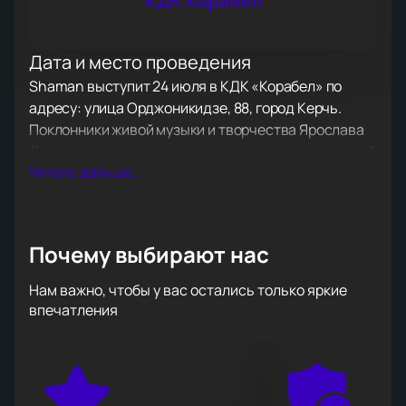
КДК Корабел
Дата и место проведения
Shaman выступит 24 июля в КДК «Корабел» по
адресу: улица Орджоникидзе, 88, город Керчь.
Поклонники живой музыки и творчества Ярослава
Дронова смогут насладиться его песнями в уютной
Читать дальше...
атмосфере зала.
О концерте
Shaman занимает особое место на российской
Почему выбирают нас
сцене. Ярослав Дронов уже много лет радует
слушателей, начиная путь в коллективе «Ассорти».
Нам важно, чтобы у вас остались только яркие
На сольном вечере прозвучат известные
впечатления
композиции, например, «Я русский» и «Встанем», а
также новые треки. Его сильный голос и яркая
подача создают незабываемое шоу. Каждый номер
вызывает сильные эмоции и помогает полностью