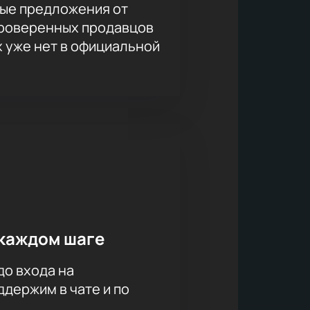
ые предложения от
из самых известных российских
проверенных продавцов
х уже нет в официальной
каждом шаге
до входа на
держим в чате и по