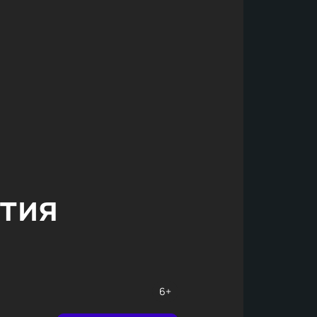
тия
6+