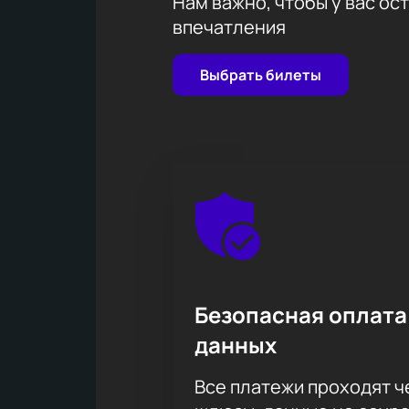
Нам важно, чтобы у вас ос
Не пропустите возможность попаст
впечатления
исполнителей!
Выбрать билеты
Безопасная оплата
данных
Все платежи проходят 