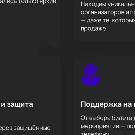
тались только яркие
Находим уникальн
ь на музыкальный праздник и увидеть выступление одного 
организаторов и 
— даже те, которы
продаже.
 и защита
Поддержка на 
От выбора билета 
мероприятие — под
через защищённые
телефону.