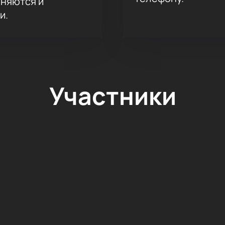
аняются и
и.
Участники