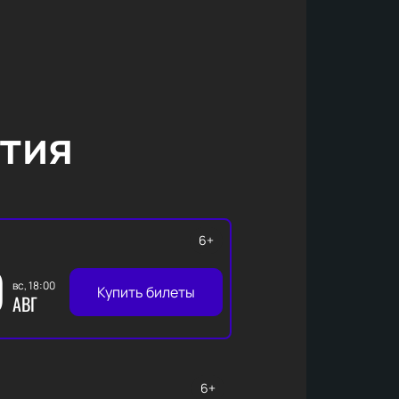
тия
6+
0
вс, 18:00
Купить билеты
АВГ
6+