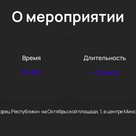
О мероприятии
Время
Длительность
19:00
~
2 часа
рец Республики» на Октябрьской площади, 1, в центре Минск
рый давно полюбился слушателям. Его сольные шоу всегда 