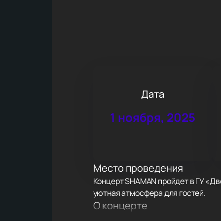
Дата
1 ноября, 2025
Место проведения
Концерт SHAMAN пройдет в ГУ «Дво
уютная атмосфера для гостей.
О концерте
SHAMAN — артист из России, кото