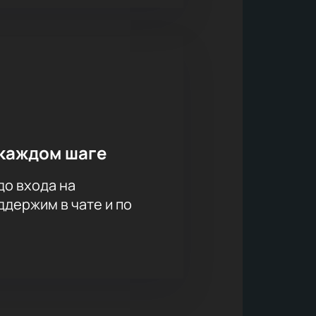
каждом шаге
до входа на
держим в чате и по