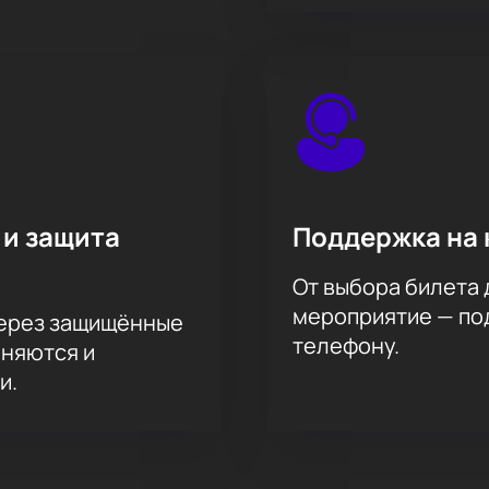
 и защита
Поддержка на 
От выбора билета 
мероприятие — под
через защищённые
телефону.
аняются и
и.