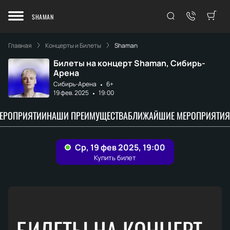
SHAMAN
Главная
Концерты и Билеты
Shaman
Билеты на концерт Shaman, Сибирь-
Арена
Сибирь-Арена
6+
19 фев. 2025
19:00
МЕРОПРИЯТИИ
НАШИ ПРЕИМУЩЕСТВА
БЛИЖАЙШИЕ МЕРОПРИЯТИЯ