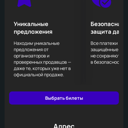
события и насладиться живым выступлением
SHAMAN. Купить билеты на нашем сайте — это
простой и удобный способ получить себе место на
концерте. Не откладывайте покупку, ведь
Уникальные
Безопасная 
количество мест ограничено.
предложения
защита данн
Находим уникальные
Все платежи про
предложения от
защищённые шлю
организаторов и
не сохраняются 
проверенных продавцов —
в безопасности.
даже те, которых уже нет в
официальной продаже.
Выбрать билеты
Адрес