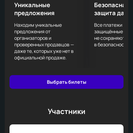
проведения транзакций.
Уникальные
Безопасная 
Не упустите возможность посетить концерт
предложения
защита данн
SHAMAN 25 октября в Полярис. Купить билеты
можно уже сейчас, обеспечив себе и своим
Находим уникальные
Все платежи про
близким незабываемый вечер в компании одного из
предложения от
защищённые шлю
самых популярных исполнителей современной
организаторов и
не сохраняются 
проверенных продавцов —
в безопасности.
российской сцены.
даже те, которых уже нет в
официальной продаже.
Выбрать билеты
Участники