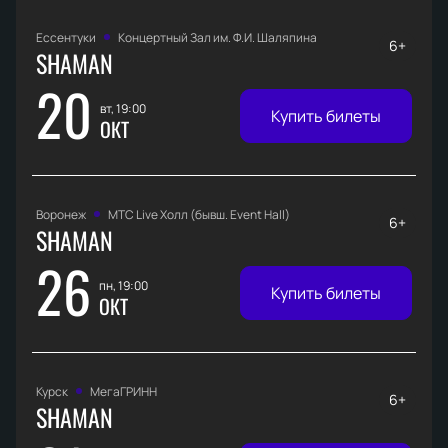
Ессентуки
Концертный Зал им. Ф.И. Шаляпина
6+
SHAMAN
20
вт, 19:00
Купить билеты
ОКТ
Воронеж
МТС Live Холл (бывш. Event Hall)
6+
SHAMAN
26
пн, 19:00
Купить билеты
ОКТ
Курск
МегаГРИНН
6+
SHAMAN