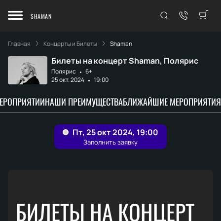
SHAMAN
Главная
Концерты и Билеты
Shaman
Билеты на концерт Shaman, Полярис
Полярис
6+
25 окт. 2024
19:00
МЕРОПРИЯТИИ
НАШИ ПРЕИМУЩЕСТВА
БЛИЖАЙШИЕ МЕРОПРИЯТИЯ
БИЛЕТЫ НА КОНЦЕРТ