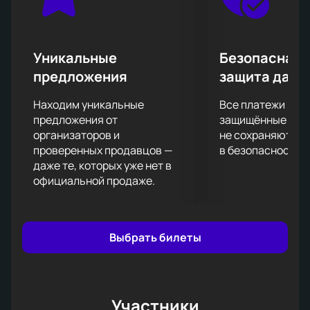
Гнесиных, а также многолетний опыт сценической
деятельности и самостоятельное продюсирование
своего творчества.
Не упустите возможность увидеть выступление
Уникальные
Безопасная 
Shaman вживую. Купить билеты на концерт 24
предложения
защита данн
сентября в Металлург-Форум можно уже сейчас. Не
откладывайте, ведь количество мест ограничено.
Находим уникальные
Все платежи про
предложения от
защищённые шлю
организаторов и
не сохраняются 
проверенных продавцов —
в безопасности.
даже те, которых уже нет в
официальной продаже.
Выбрать билеты
Участники