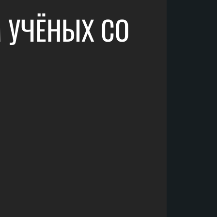
 УЧЁНЫХ СО