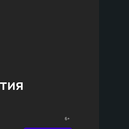
тия
6+