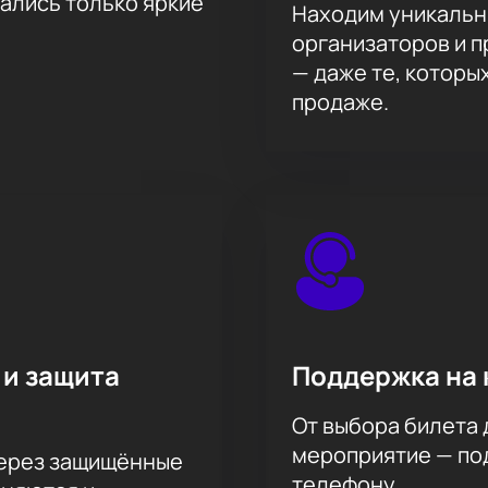
тались только яркие
Находим уникальн
организаторов и 
— даже те, которы
продаже.
 и защита
Поддержка на 
От выбора билета 
мероприятие — под
через защищённые
телефону.