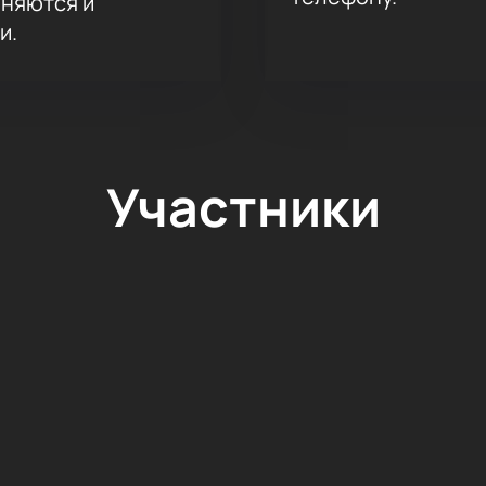
аняются и
и.
Участники