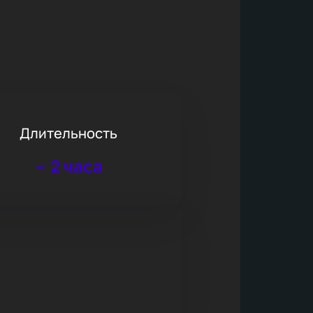
Длительность
~
2 часа