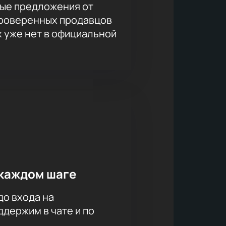
ые предложения от
проверенных продавцов
х уже нет в официальной
каждом шаге
до входа на
держим в чате и по