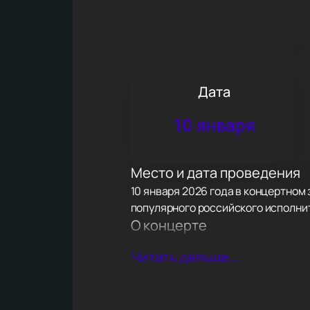
Дата
10 января
Место и дата проведения
10 января 2026 года в концертном 
популярного российского исполни
О концерте
SHAMAN представит программу под
Читать дальше...
российского флага, собрав множес
также известные произведения: «В
незабываемые эмоции. В рамках г