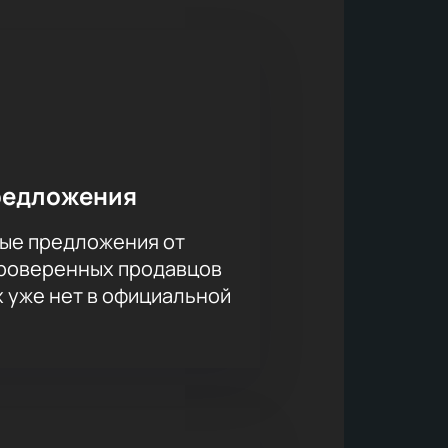
нтерактивная схема зала,
вание по телефону с помощью
редложения
 на сайте. Не упустите
ые предложения от
проверенных продавцов
 атмосферу живого исполнения
х уже нет в официальной