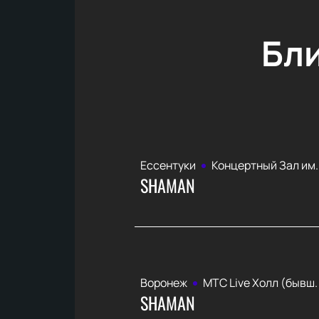
Бл
Ессентуки
Концертный Зал им.
SHAMAN
Воронеж
МТС Live Холл (бывш. 
SHAMAN