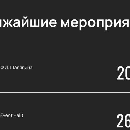
ижайшие мероприя
2
 Ф.И. Шаляпина
2
Event Hall)