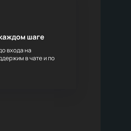
каждом шаге
до входа на
держим в чате и по