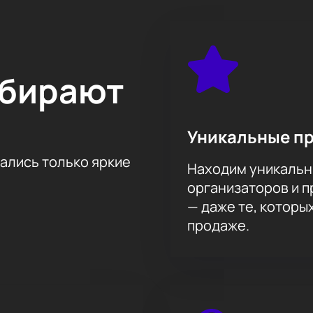
N онлайн
церт SHAMAN через наш сайт. Для удобства предусмотрена и
а. Также доступна безопасная онлайн-оплата и резервиро
любые вопросы.
ыбирают
Уникальные п
ра. Актуальную стоимость и расположение можно посмотреть
тались только яркие
Находим уникальн
ркого события!
организаторов и 
больше о мероприятии и
приобрести билеты
. Почувствуйте
ь энергией творчества SHAMAN!
— даже те, которы
продаже.