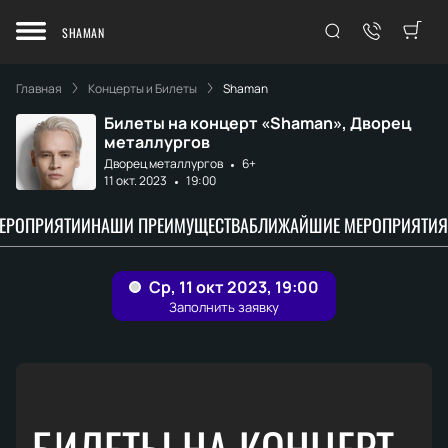
SHAMAN
Главная
Концерты и Билеты
Shaman
Билеты на концерт «Shaman», Дворец
металлургов
Дворец металлургов
6+
11 окт. 2023
19:00
МЕРОПРИЯТИИ
НАШИ ПРЕИМУЩЕСТВА
БЛИЖАЙШИЕ МЕРОПРИЯТИЯ