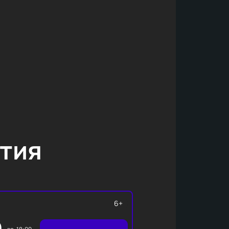
тия
6+