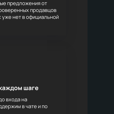
ые предложения от
проверенных продавцов
х уже нет в официальной
каждом шаге
до входа на
держим в чате и по