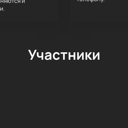
аняются и
и.
Участники