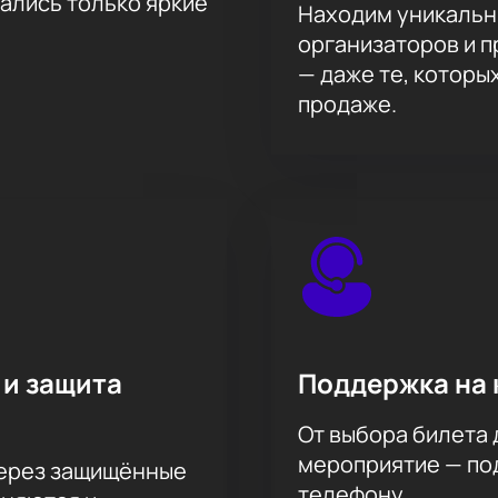
тались только яркие
Находим уникальн
организаторов и 
— даже те, которы
продаже.
 и защита
Поддержка на 
От выбора билета 
мероприятие — под
через защищённые
телефону.