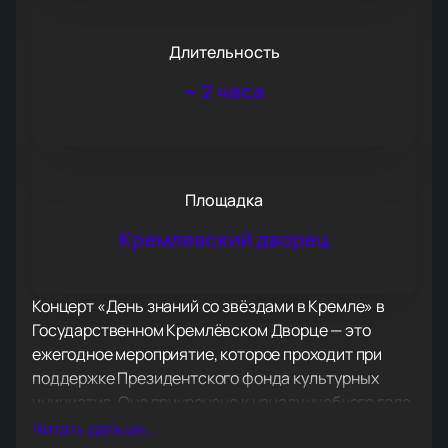
Длительность
~
2 часа
Площадка
Кремлевский дворец
Концерт «День знаний со звёздами в Кремле» в
Государственном Кремлёвском Дворце — это
ежегодное мероприятие, которое проходит при
поддержке Президентского фонда культурных
инициатив. Оно приурочено к началу учебного года
и проводится АНО ДО «Школой эстрадного
Читать дальше...