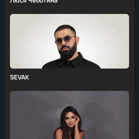
Люся Чеботина
SEVAK