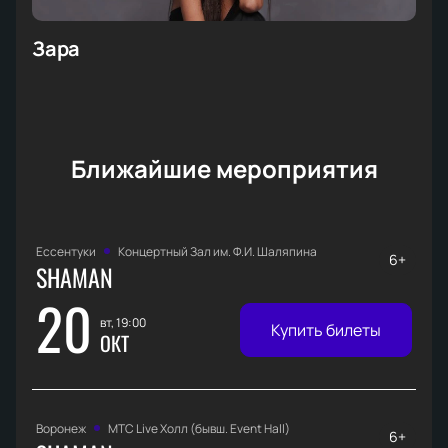
Зара
Ближайшие мероприятия
Ессентуки
Концертный Зал им. Ф.И. Шаляпина
6+
SHAMAN
20
вт, 19:00
Купить билеты
ОКТ
Воронеж
МТС Live Холл (бывш. Event Hall)
6+