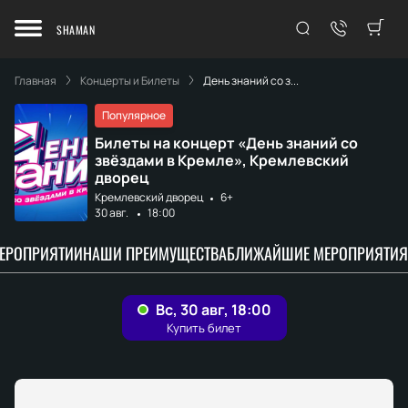
SHAMAN
Главная
Концерты и Билеты
День знаний со з...
Популярное
Билеты на концерт «День знаний со
звёздами в Кремле», Кремлевский
дворец
Кремлевский дворец
6+
30 авг.
18:00
МЕРОПРИЯТИИ
НАШИ ПРЕИМУЩЕСТВА
БЛИЖАЙШИЕ МЕРОПРИЯТИЯ