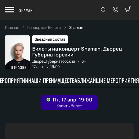
SHAMAN
Главная
Концерты и Билеты
Shaman
Звездный состав
Билеты на концерт Shaman, Дворец
Губернаторский
Дворец Губернаторский
6+
17 апр.
19:00
МЕРОПРИЯТИИ
НАШИ ПРЕИМУЩЕСТВА
БЛИЖАЙШИЕ МЕРОПРИЯТИЯ