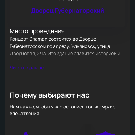
Дворец Губернаторский
Место проведения
Концерт Shaman состоится во Дворце
Губернаторском по адресу: Ульяновск, улица
Дворцовая, 2/13. Это здание славится историей и
необычной архитектурой, поэтому идеально
Читать дальше...
подходит для такого события.
О концерте
Shaman — яркий представитель российской сцены.
Его выступления всегда удивляют публику
Почему выбирают нас
энергией и эмоциями. На концерте прозвучат как
свежие песни, так и известные композиции из
Нам важно, чтобы у вас остались только яркие
прошлых альбомов. В этот вечер гости услышат
впечатления
узнаваемый голос музыканта и почувствуют
особую атмосферу его творчества. Это событие
порадует всех поклонников исполнителя.