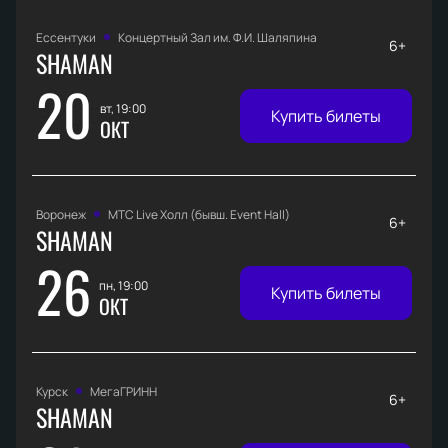
Ессентуки
Концертный Зал им. Ф.И. Шаляпина
6+
SHAMAN
20
вт, 19:00
Купить билеты
ОКТ
Воронеж
МТС Live Холл (бывш. Event Hall)
6+
SHAMAN
26
пн, 19:00
Купить билеты
ОКТ
Курск
МегаГРИНН
6+
SHAMAN