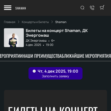
SHAMAN
Главная
Концерты и Билеты
Shaman
Билеты на концерт Shaman, ДК
Энергомаш
ДК Энергомаш
6+
4 дек. 2025
19:00
МЕРОПРИЯТИИ
НАШИ ПРЕИМУЩЕСТВА
БЛИЖАЙШИЕ МЕРОПРИЯТИЯ