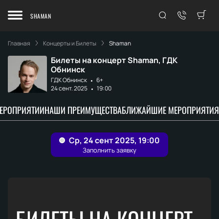
SHAMAN
Главная
Концерты и Билеты
Shaman
Билеты на концерт Shaman, ГДК
Обнинск
ГДК Обнинск
6+
24 сент. 2025
19:00
МЕРОПРИЯТИИ
НАШИ ПРЕИМУЩЕСТВА
БЛИЖАЙШИЕ МЕРОПРИЯТИЯ