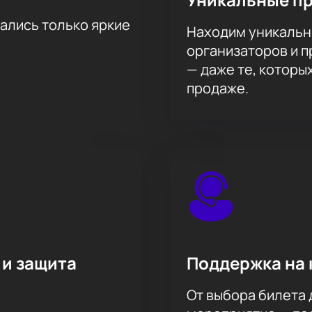
ежать лишних забот.
тались только яркие
Находим уникальн
бора подходящих позиций.
организаторов и 
ез наш сайт или звонок.
— даже те, которы
билетов.
продаже.
 праздника и насладитесь потрясающим шоу от любимого и
 и защита
Поддержка на 
От выбора билета 