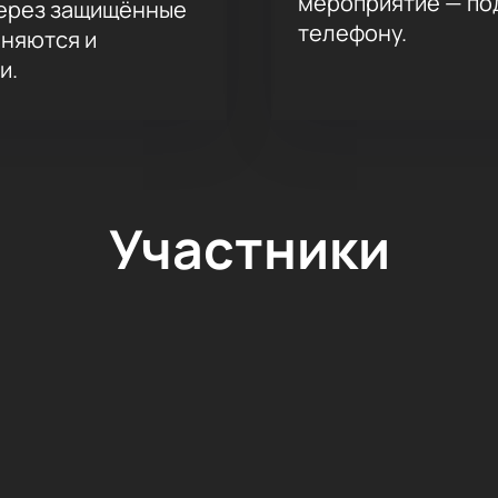
мероприятие — под
через защищённые
телефону.
аняются и
и.
Участники