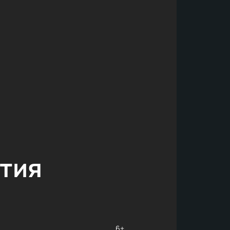
тия
6+