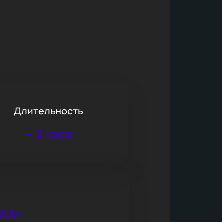
Длительность
~
2 часа
РКА»