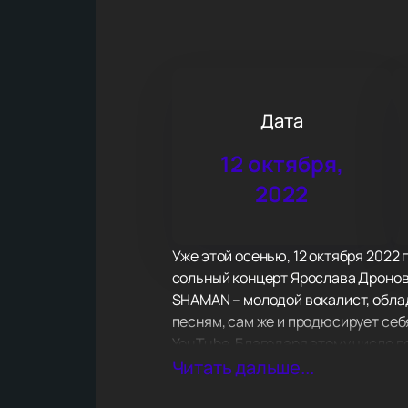
Дата
12 октября,
2022
Уже этой осенью, 12 октября 2022 
сольный концерт Ярослава Дронова
SHAMAN – молодой вокалист, обла
песням, сам же и продюсирует себ
YouTube. Благодаря этому число п
видео в сети – 200 млн. Треки пе
Читать дальше...
пользуются песни «ВСТАНЕМ», «Я Р