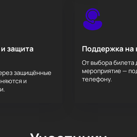
 и защита
Поддержка на 
От выбора билета 
мероприятие — под
через защищённые
телефону.
аняются и
и.