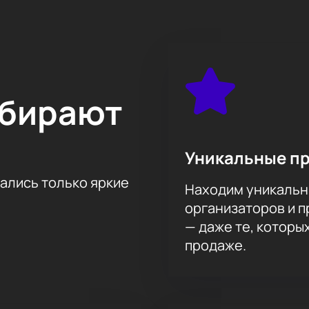
’a в Иркутске и насладитесь великолепным голосом и ярки
м сайте это сделать очень просто – нужно лишь выбрать мес
арантированно окажутся на вашей электронной почте.
ыбирают
Уникальные п
тались только яркие
Находим уникальн
организаторов и 
— даже те, которы
продаже.