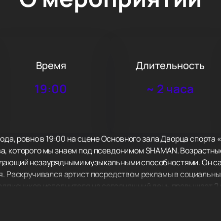
Время
Длительность
19:00
~
2 часа
года, ровно в 19:00 на сцене Основного зала Дворца спорта
, которого мы знаем под псевдонимом SHAMAN. Возрастные 
дающий незаурядными музыкальными способностями. Он сам
я. Раскручивался артист посредством рекламы в социальны
одписчиков исполнителя на сегодняшний день превышает 2 
вца регулярно звучат в эфире различных радиостанций стра
УССКИЙ» и «ТЫ МОЯ». В этот вечер вас ждёт ураган живого