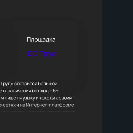
Площадка
ДС Труд
 «Труд» состоится большой
ограничения на вход – 6+.
 пишет музыку и тексты к своим
х сетях и на Интернет-платформе
млн человек, а охваты просмотров
ны. Наибольшей популярностью
 звука в коллаборации с