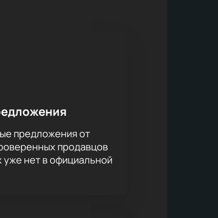
м современным шоу. Осуществить
та и оплатить заказ, после чего
редложения
ые предложения от
проверенных продавцов
х уже нет в официальной