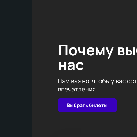
невероятной энергетикой артиста.
Купите билеты на концерт SHAMAN
покупку вы можете онлайн. На наше
стопроцентно подлинные билеты г
Почему в
нас
Нам важно, чтобы у вас ос
впечатления
Выбрать билеты