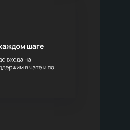
каждом шаге
до входа на
держим в чате и по