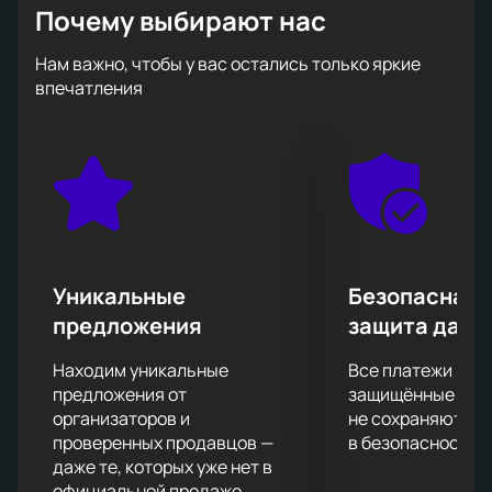
Почему выбирают нас
Зрителей традиционно ожидает море драйва и
отличного настроения, возможность вживую
Нам важно, чтобы у вас остались только яркие
услышать хиты любимого исполнителя и подпевать
впечатления
ему, а также невероятное шоу, которые Shaman
подарит своим поклонникам на сцене.
Подарите себе невероятные впечатления от
посещения концерта своего любимого
исполнителя!
Уникальные
Безопасная 
предложения
защита данн
Находим уникальные
Все платежи про
предложения от
защищённые шлю
организаторов и
не сохраняются 
проверенных продавцов —
в безопасности.
даже те, которых уже нет в
официальной продаже.