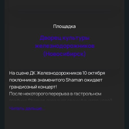
Площадка
Дворец культуры
железнодорожников
(Новосибирск)
На сцене ДК Железнодорожников 10 октября
поклонников знаменитого Shaman ожидает
грандиозный концерт!
После некоторого перерыва в гастрольном
графике Shaman порадует своих фанатов новой
концертной программой, в которую вошли старые
Читать дальше...
хиты и совершенно новые работы, которые впервые
прозвучат со сцены. Спешите услышать их в числе
первых!