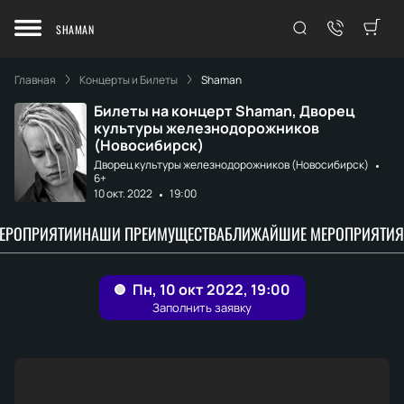
SHAMAN
Главная
Концерты и Билеты
Shaman
Билеты на концерт Shaman, Дворец
культуры железнодорожников
(Новосибирск)
Дворец культуры железнодорожников (Новосибирск)
6+
10 окт. 2022
19:00
МЕРОПРИЯТИИ
НАШИ ПРЕИМУЩЕСТВА
БЛИЖАЙШИЕ МЕРОПРИЯТИЯ